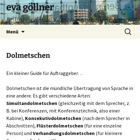
eva göllner
Dolmetscherin Deutsch, Englisch, Spanisch
Zum
Suchen
Menü
Inhalt
nach:
springen
Dolmetschen
Ein kleiner Guide für Auftraggeber…
Dolmetschen ist die mündliche Übertragung von Sprache in
eine andere. Es gibt verschiedene Arten:
Simultandolmetschen
(gleichzeitig mit dem Sprecher, z.
B. bei Konferenzen, mit Konferenztechnik, also einer
Kabine),
Konsekutivdolmetschen
(nach dem Sprecher in
Abschnitten),
Flüsterdolmetschen
(für eine einzelne
Person) und
Verhandlungsdolmetschen
(für kleinere